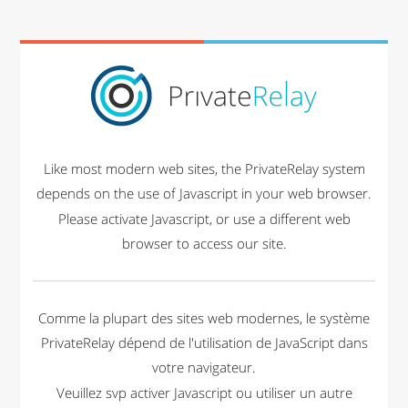
Like most modern web sites, the PrivateRelay system
depends on the use of Javascript in your web browser.
Please activate Javascript, or use a different web
browser to access our site.
Comme la plupart des sites web modernes, le système
PrivateRelay dépend de l'utilisation de JavaScript dans
votre navigateur.
Veuillez svp activer Javascript ou utiliser un autre